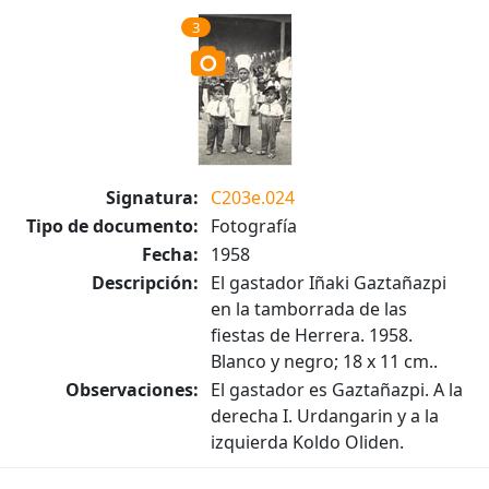
3
Signatura:
C203e.024
Tipo de documento:
Fotografía
Fecha:
1958
Descripción:
El gastador Iñaki Gaztañazpi
en la tamborrada de las
fiestas de Herrera. 1958.
Blanco y negro; 18 x 11 cm..
Observaciones:
El gastador es Gaztañazpi. A la
derecha I. Urdangarin y a la
izquierda Koldo Oliden.