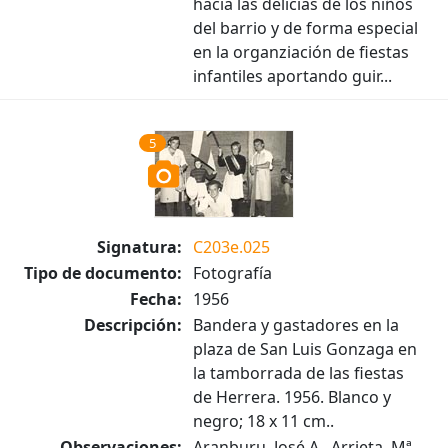
hacía las delicias de los niños
del barrio y de forma especial
en la organziación de fiestas
infantiles aportando guir...
5
Signatura:
C203e.025
Tipo de documento:
Fotografía
Fecha:
1956
Descripción:
Bandera y gastadores en la
plaza de San Luis Gonzaga en
la tamborrada de las fiestas
de Herrera. 1956. Blanco y
negro; 18 x 11 cm..
Observaciones:
Aranburu, José A.. Arrieta, Mª