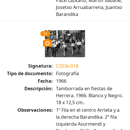
Patxi Lazkano, Martín Sabatié,
Josetxo Arruabarrena, Juantxo
Barandika
31
Signatura:
C203e.018
Tipo de documento:
Fotografía
Fecha:
1966
Descripción:
Tamborrada en fiestas de
Herrera. 1966. Blanco y Negro.
18 x 12,5 cm..
Observaciones:
1º Fila en el centro Arrieta y a
la derecha Barandika. 2ª fila
izquierda Asurmendi y