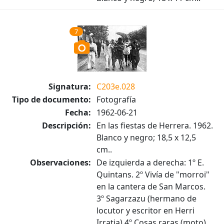
7
Signatura:
C203e.028
Tipo de documento:
Fotografía
Fecha:
1962-06-21
Descripción:
En las fiestas de Herrera. 1962.
Blanco y negro; 18,5 x 12,5
cm..
Observaciones:
De izquierda a derecha: 1º E.
Quintans. 2º Vivía de "morroi"
en la cantera de San Marcos.
3º Sagarzazu (hermano de
locutor y escritor en Herri
Irratia) 4º Cosas raras (moto)