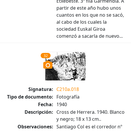
Etxebeste. 3º fila Garmendia. A
partir de este año hubo unos
cuantos en los que no se sacó,
al cabo de los cuales la
sociedad Euskal Giroa
comenzó a sacarla de nuevo...
32
Signatura:
C210a.018
Tipo de documento:
Fotografía
Fecha:
1940
Descripción:
Cross de Herrera. 1940. Blanco
y negro; 18 x 13 cm..
Observaciones:
Santiago Col es el corredor nº