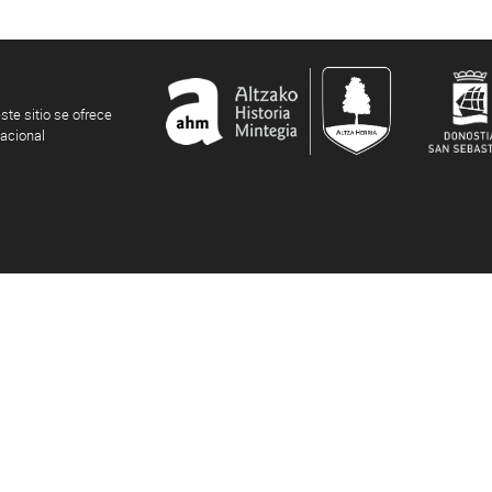
ste sitio se ofrece
nacional