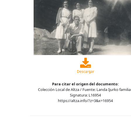
Descargar
Para citar el origen del documento:
Colección Local de Altza / Fuente: Landa Ijurko familia
Signatura: L16954
https://altza.info/?z=3&x=16954