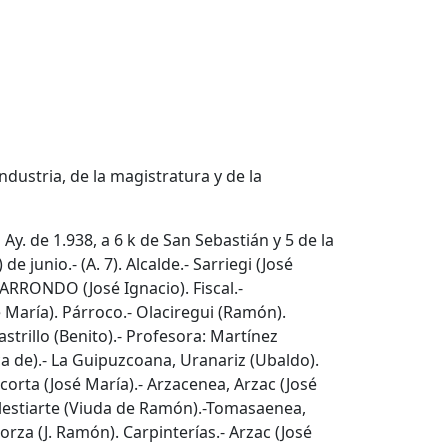
industria, de la magistratura y de la
n Ay. de 1.938, a 6 k de San Sebastián y 5 de la
de junio.- (A. 7). Alcalde.- Sarriegi (José
 BARRONDO (José Ignacio). Fiscal.-
é María). Párroco.- Olaciregui (Ramón).
strillo (Benito).- Profesora: Martínez
ca de).- La Guipuzcoana, Uranariz (Ubaldo).
corta (José María).- Arzacenea, Arzac (José
ulestiarte (Viuda de Ramón).-Tomasaenea,
torza (J. Ramón). Carpinterías.- Arzac (José