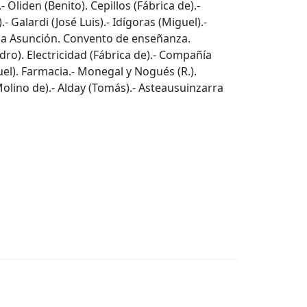
 Oliden (Benito). Cepillos (Fábrica de).-
- Galardi (José Luis).- Idígoras (Miguel).-
 la Asunción. Convento de enseñanza.
idro). Electricidad (Fábrica de).- Compañía
guel). Farmacia.- Monegal y Nogués (R.).
(Molino de).- Alday (Tomás).- Asteausuinzarra