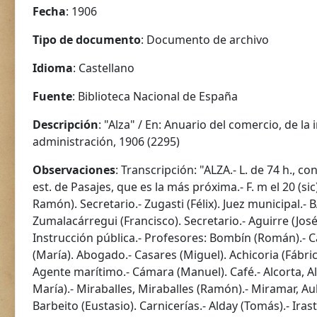
Fecha
: 1906
Tipo de documento
: Documento de archivo
Idioma
: Castellano
Fuente
: Biblioteca Nacional de España
Descripción
: "Alza" / En: Anuario del comercio, de la 
administración, 1906 (2295)
Observaciones
: Transcripción: "ALZA.- L. de 74 h., co
est. de Pasajes, que es la más próxima.- F. m el 20 (sic) 
Ramón). Secretario.- Zugasti (Félix). Juez municipal.-
Zumalacárregui (Francisco). Secretario.- Aguirre (Jos
Instrucción pública.- Profesores: Bombín (Román).- Ca
(María). Abogado.- Casares (Miguel). Achicoria (Fábri
Agente marítimo.- Cámara (Manuel). Café.- Alcorta, Al
María).- Miraballes, Miraballes (Ramón).- Miramar, A
Barbeito (Eustasio). Carnicerías.- Alday (Tomás).- Iras