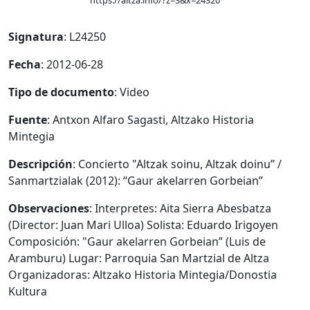
https://altza.info/?z=3&x=24320
Signatura
: L24250
Fecha
: 2012-06-28
Tipo de documento
: Video
Fuente
: Antxon Alfaro Sagasti, Altzako Historia
Mintegia
Descripción
: Concierto "Altzak soinu, Altzak doinu” /
Sanmartzialak (2012): “Gaur akelarren Gorbeian”
Observaciones
: Interpretes: Aita Sierra Abesbatza
(Director: Juan Mari Ulloa) Solista: Eduardo Irigoyen
Composición: "Gaur akelarren Gorbeian” (Luis de
Aramburu) Lugar: Parroquia San Martzial de Altza
Organizadoras: Altzako Historia Mintegia/Donostia
Kultura