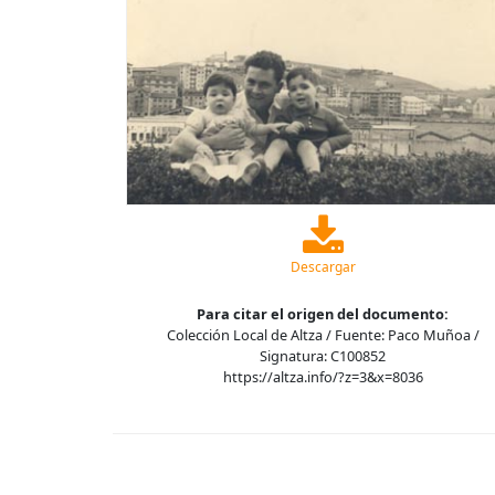
Descargar
Para citar el origen del documento:
Colección Local de Altza / Fuente: Paco Muñoa /
Signatura: C100852
https://altza.info/?z=3&x=8036