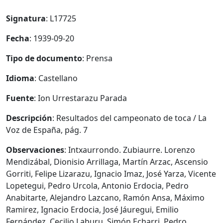
Signatura
: L17725
Fecha
: 1939-09-20
Tipo de documento
: Prensa
Idioma
: Castellano
Fuente
: Ion Urrestarazu Parada
Descripción
: Resultados del campeonato de toca / La
Voz de España, pág. 7
Observaciones
: Intxaurrondo. Zubiaurre. Lorenzo
Mendizábal, Dionisio Arrillaga, Martín Arzac, Ascensio
Gorriti, Felipe Lizarazu, Ignacio Imaz, José Yarza, Vicente
Lopetegui, Pedro Urcola, Antonio Erdocia, Pedro
Anabitarte, Alejandro Lazcano, Ramón Ansa, Máximo
Ramirez, Ignacio Erdocia, José Jáuregui, Emilio
Fernández, Cecilio Laburu, Simón Echarri, Pedro