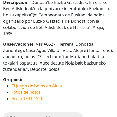
Descripción
: "Donosti'ko Euzko Gaztediak, Errera'ko
Beti Adiskideak'en laguntzarekin eratutako Euzkadi'ko
bola-txapeltza"(="Campeonato de Euskadi de bolos
oganizado por Euzko Gaztedia de Donosti con la
colaboración de Beti Adiskideak de Herrera". Argia,
1935
Observaciones
: Ver A6527. Herrera, Donostia,
Zoriontegi, Casa Agur, Villa Ur, Vista Alegre (Tantarrene),
apeadero; bolos. "7. Lertxundi’tar Mariano bolari ta
tokalari ospatsua. Auxe dezute Noiz-bait bazkuneko
zuzendaria.". Deporte, bolos
Grupo(s):
El juego de bolos en Altza
Fotos de bolos
Argia 1931-1936