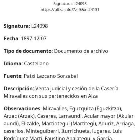
Signatura: L24098
https://altza.info/?z=3&x=24131
Signatura
: L24098
Fecha
: 1897-12-07
Tipo de documento
: Documento de archivo
Idioma
: Castellano
Fuente
: Patxi Lazcano Sorzabal
Descripción
: Venta judicial y cesión de la Casería
Miravalles con sus pertenecidos en Alza
Observaciones
: Miravalles, Eguzquiza (Eguzkitza),
Arzac (Arzak), Casares, Larraundi, Acular mayor (Akular
aundi), Elizalde, Martiotegui (Martitegi), Aduriz, Arriaga,
caseríos. Minteguiberri, Iturrichueta, lugares. Luis
Rodríguez Martí. Faustino Apalategui y García.