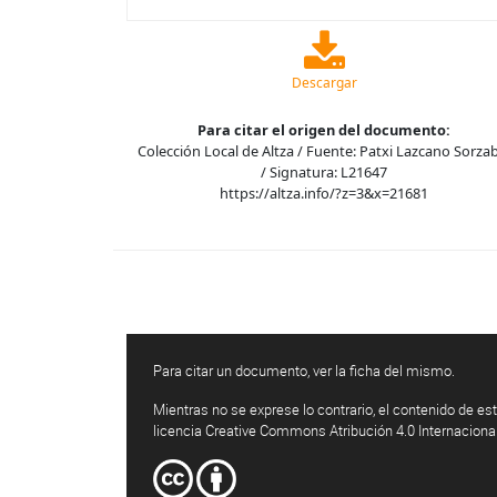
Descargar
Para citar el origen del documento:
Colección Local de Altza / Fuente: Patxi Lazcano Sorza
/ Signatura: L21647
https://altza.info/?z=3&x=21681
Para citar un documento, ver la ficha del mismo.
Mientras no se exprese lo contrario, el contenido de est
licencia Creative Commons Atribución 4.0 Internaciona