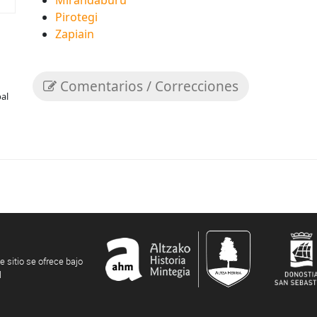
Mirandaburu
Pirotegi
Zapiain
Comentarios / Correcciones
bal
e sitio se ofrece bajo
l