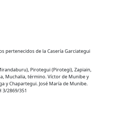
los pertenecidos de la Casería Garciategui
Mirandaburu), Pirotegui (Pirotegi), Zapiain,
a, Muchalia, término. Víctor de Munibe y
a y Chapartegui. José María de Munibe.
H 3/2869/351