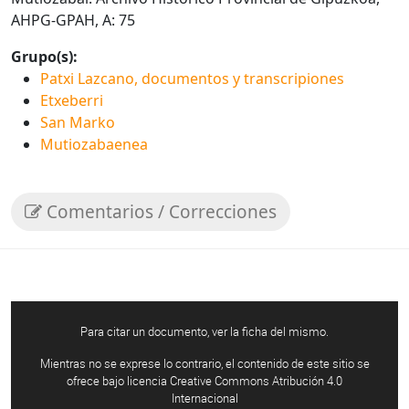
AHPG-GPAH, A: 75
Grupo(s):
Patxi Lazcano, documentos y transcripiones
Etxeberri
San Marko
Mutiozabaenea
Comentarios / Correcciones
Para citar un documento, ver la ficha del mismo.
Mientras no se exprese lo contrario, el contenido de este sitio se
ofrece bajo licencia Creative Commons Atribución 4.0
Internacional