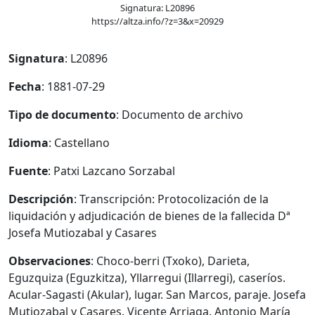
Signatura: L20896
https://altza.info/?z=3&x=20929
Signatura
: L20896
Fecha
: 1881-07-29
Tipo de documento
: Documento de archivo
Idioma
: Castellano
Fuente
: Patxi Lazcano Sorzabal
Descripción
: Transcripción: Protocolización de la
liquidación y adjudicación de bienes de la fallecida Dª
Josefa Mutiozabal y Casares
Observaciones
: Choco-berri (Txoko), Darieta,
Eguzquiza (Eguzkitza), Yllarregui (Illarregi), caseríos.
Acular-Sagasti (Akular), lugar. San Marcos, paraje. Josefa
Mutiozabal y Casares. Vicente Arriaga. Antonio María