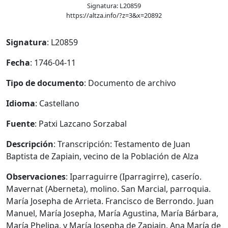
Signatura: L20859
https://altza.info/?z=3&x=20892
Signatura
: L20859
Fecha
: 1746-04-11
Tipo de documento
: Documento de archivo
Idioma
: Castellano
Fuente
: Patxi Lazcano Sorzabal
Descripción
: Transcripción: Testamento de Juan
Baptista de Zapiain, vecino de la Población de Alza
Observaciones
: Iparraguirre (Iparragirre), caserío.
Mavernat (Aberneta), molino. San Marcial, parroquia.
María Josepha de Arrieta. Francisco de Berrondo. Juan
Manuel, María Josepha, María Agustina, María Bárbara,
María Phelipa, y María Josepha de Zapiain. Ana María de