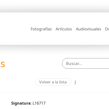
Fotografías
Artículos
Audiovisuales
D
os
Volver a la lista
|
Signatura
: L16717