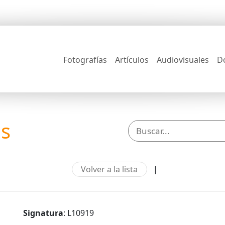
Fotografías
Artículos
Audiovisuales
D
os
Volver a la lista
|
Signatura
: L10919