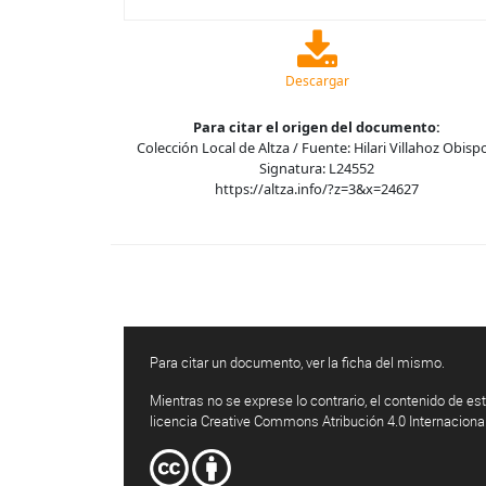
Descargar
Para citar el origen del documento:
Colección Local de Altza / Fuente: Hilari Villahoz Obispo
Signatura: L24552
https://altza.info/?z=3&x=24627
Para citar un documento, ver la ficha del mismo.
Mientras no se exprese lo contrario, el contenido de est
licencia Creative Commons Atribución 4.0 Internaciona