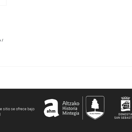
 /
e sitio se ofrece bajo
l