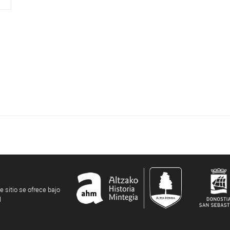
e sitio se ofrece bajo
l