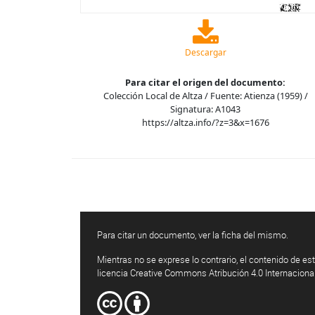
Descargar
Para citar el origen del documento:
Colección Local de Altza / Fuente: Atienza (1959) /
Signatura: A1043
https://altza.info/?z=3&x=1676
Para citar un documento, ver la ficha del mismo.
Mientras no se exprese lo contrario, el contenido de est
licencia Creative Commons Atribución 4.0 Internaciona