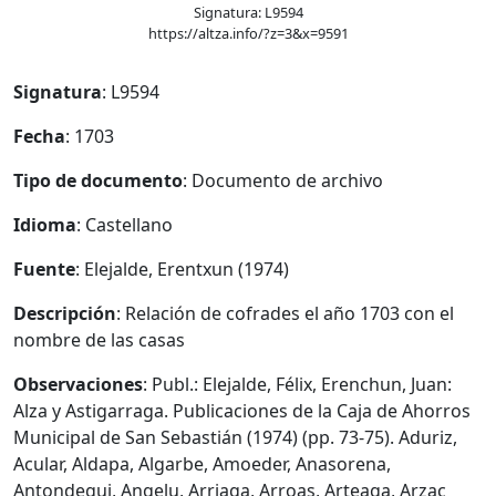
Signatura: L9594
https://altza.info/?z=3&x=9591
Signatura
: L9594
Fecha
: 1703
Tipo de documento
: Documento de archivo
Idioma
: Castellano
Fuente
: Elejalde, Erentxun (1974)
Descripción
: Relación de cofrades el año 1703 con el
nombre de las casas
Observaciones
: Publ.: Elejalde, Félix, Erenchun, Juan:
Alza y Astigarraga. Publicaciones de la Caja de Ahorros
Municipal de San Sebastián (1974) (pp. 73-75). Aduriz,
Acular, Aldapa, Algarbe, Amoeder, Anasorena,
Antondegui, Angelu, Arriaga, Arroas, Arteaga, Arzac