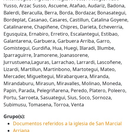
Yusso, Arzac Susso, Ascuene, Atañao, Audariz, Badona,
Balerdi, Beraculla, Berra, Borda, Bordazar, Bonasategui,
Bordeplat, Casanao, Casares, Castillun, Catalina Goyene,
Catalinarene, Chapiñene, Chipres, Darieta, Echeverria,
Egusquiza, Ernabiro, Erretiro, Escalantegui, Estibao,
Galantarena, Garbuera, Garbuera Arriba, Garro,
Gomistegui, Gurdiña, Hua, Huegi, Illaradi, Illumbe,
Iparraguirre, Iramorene, Joanasorene,
Jurrustuena,Laguras, Larrachao, Larrardi, Lascoñene,
Lizardi, Martillun, Martinbono, Martotegui, Mateo,
Mercader, Migueltegui, Mirabarquera, Miranda,
Mirandaburu, Mirasun, Miravalles, Molinao, Moneda,
Papin, Parada, Pelegriñarena, Peredo, Platero, Poleero,
Portu, Sarroeta, Sasuategui, Sius, Soco, Sornoza,
Subimusu, Tomasena, Torroa, Venta
Grupo(s):
Documentos referidos a la iglesia de San Marcial
Arriaga