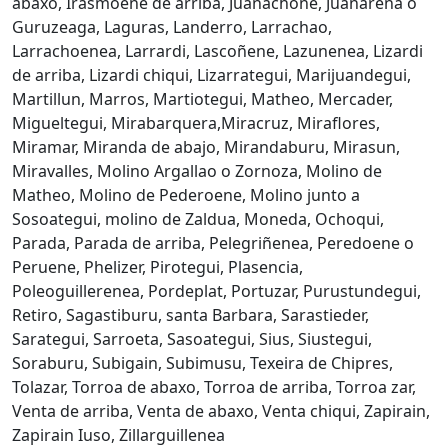
abaxo, Irasmoene de arriba, Juanachone, Juanarena o
Guruzeaga, Laguras, Landerro, Larrachao,
Larrachoenea, Larrardi, Lascoñene, Lazunenea, Lizardi
de arriba, Lizardi chiqui, Lizarrategui, Marijuandegui,
Martillun, Marros, Martiotegui, Matheo, Mercader,
Migueltegui, Mirabarquera,Miracruz, Miraflores,
Miramar, Miranda de abajo, Mirandaburu, Mirasun,
Miravalles, Molino Argallao o Zornoza, Molino de
Matheo, Molino de Pederoene, Molino junto a
Sosoategui, molino de Zaldua, Moneda, Ochoqui,
Parada, Parada de arriba, Pelegriñenea, Peredoene o
Peruene, Phelizer, Pirotegui, Plasencia,
Poleoguillerenea, Pordeplat, Portuzar, Purustundegui,
Retiro, Sagastiburu, santa Barbara, Sarastieder,
Sarategui, Sarroeta, Sasoategui, Sius, Siustegui,
Soraburu, Subigain, Subimusu, Texeira de Chipres,
Tolazar, Torroa de abaxo, Torroa de arriba, Torroa zar,
Venta de arriba, Venta de abaxo, Venta chiqui, Zapirain,
Zapirain Iuso, Zillarguillenea