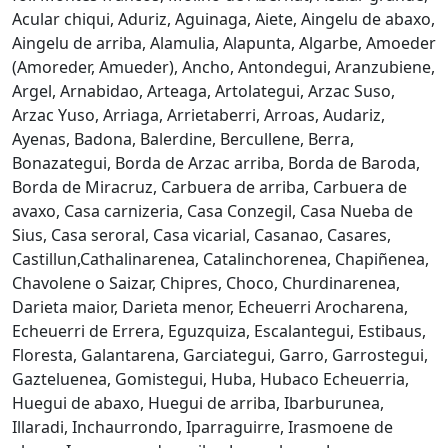
Acular chiqui, Aduriz, Aguinaga, Aiete, Aingelu de abaxo,
Aingelu de arriba, Alamulia, Alapunta, Algarbe, Amoeder
(Amoreder, Amueder), Ancho, Antondegui, Aranzubiene,
Argel, Arnabidao, Arteaga, Artolategui, Arzac Suso,
Arzac Yuso, Arriaga, Arrietaberri, Arroas, Audariz,
Ayenas, Badona, Balerdine, Bercullene, Berra,
Bonazategui, Borda de Arzac arriba, Borda de Baroda,
Borda de Miracruz, Carbuera de arriba, Carbuera de
avaxo, Casa carnizeria, Casa Conzegil, Casa Nueba de
Sius, Casa seroral, Casa vicarial, Casanao, Casares,
Castillun,Cathalinarenea, Catalinchorenea, Chapiñenea,
Chavolene o Saizar, Chipres, Choco, Churdinarenea,
Darieta maior, Darieta menor, Echeuerri Arocharena,
Echeuerri de Errera, Eguzquiza, Escalantegui, Estibaus,
Floresta, Galantarena, Garciategui, Garro, Garrostegui,
Gazteluenea, Gomistegui, Huba, Hubaco Echeuerria,
Huegui de abaxo, Huegui de arriba, Ibarburunea,
Illaradi, Inchaurrondo, Iparraguirre, Irasmoene de