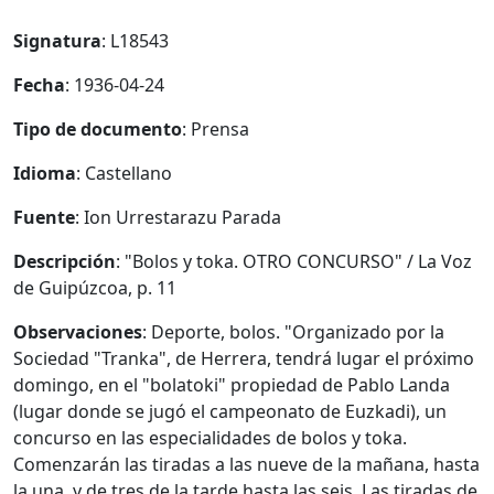
Signatura
: L18543
Fecha
: 1936-04-24
Tipo de documento
: Prensa
Idioma
: Castellano
Fuente
: Ion Urrestarazu Parada
Descripción
: "Bolos y toka. OTRO CONCURSO" / La Voz
de Guipúzcoa, p. 11
Observaciones
: Deporte, bolos. "Organizado por la
Sociedad "Tranka", de Herrera, tendrá lugar el próximo
domingo, en el "bolatoki" propiedad de Pablo Landa
(lugar donde se jugó el campeonato de Euzkadi), un
concurso en las especialidades de bolos y toka.
Comenzarán las tiradas a las nueve de la mañana, hasta
la una, y de tres de la tarde hasta las seis. Las tiradas de