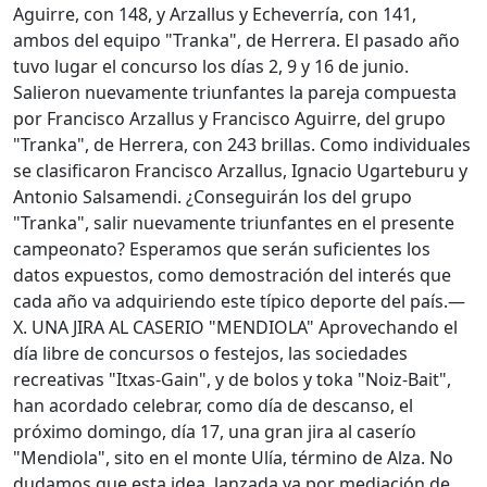
Aguirre, con 148, y Arzallus y Echeverría, con 141,
ambos del equipo "Tranka", de Herrera. El pasado año
tuvo lugar el concurso los días 2, 9 y 16 de junio.
Salieron nuevamente triunfantes la pareja compuesta
por Francisco Arzallus y Francisco Aguirre, del grupo
"Tranka", de Herrera, con 243 brillas. Como individuales
se clasificaron Francisco Arzallus, Ignacio Ugarteburu y
Antonio Salsamendi. ¿Conseguirán los del grupo
"Tranka", salir nuevamente triunfantes en el presente
campeonato? Esperamos que serán suficientes los
datos expuestos, como demostración del interés que
cada año va adquiriendo este típico deporte del país.—
X. UNA JIRA AL CASERIO "MENDIOLA" Aprovechando el
día libre de concursos o festejos, las sociedades
recreativas "Itxas-Gain", y de bolos y toka "Noiz-Bait",
han acordado celebrar, como día de descanso, el
próximo domingo, día 17, una gran jira al caserío
"Mendiola", sito en el monte Ulía, término de Alza. No
dudamos que esta idea, lanzada ya por mediación de