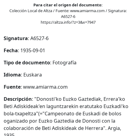
Para citar el origen del documento:
Colección Local de Altza / Fuente: www.amiarma.com / Signatura:
A6527-6
https://altza.info/?z=3&x=7947
Signatura
: A6527-6
Fecha
: 1935-09-01
Tipo de documento
: Fotografía
Idioma
: Euskara
Fuente
: www.amiarma.com
Descripción
: "Donosti'ko Euzko Gaztediak, Errera'ko
Beti Adiskideak'en laguntzarekin eratutako Euzkadi'ko
bola-txapeltza"(="Campeonato de Euskadi de bolos
oganizado por Euzko Gaztedia de Donosti con la
colaboración de Beti Adiskideak de Herrera". Argia,
1935