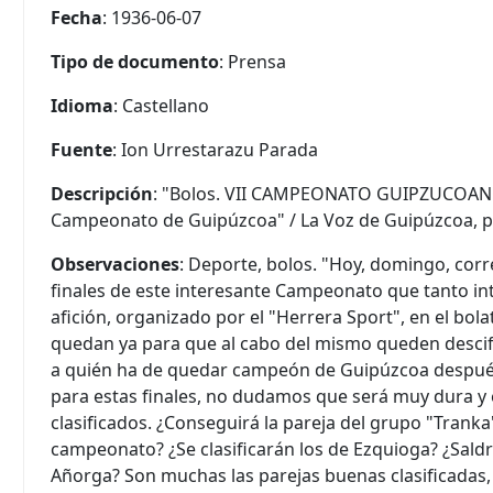
Fecha
: 1936-06-07
Tipo de documento
: Prensa
Idioma
: Castellano
Fuente
: Ion Urrestarazu Parada
Descripción
: "Bolos. VII CAMPEONATO GUIPZUCOANO 
Campeonato de Guipúzcoa" / La Voz de Guipúzcoa, p
Observaciones
: Deporte, bolos. "Hoy, domingo, corr
finales de este interesante Campeonato que tanto in
afición, organizado por el "Herrera Sport", en el bola
quedan ya para que al cabo del mismo queden descif
a quién ha de quedar campeón de Guipúzcoa después
para estas finales, no dudamos que será muy dura y e
clasificados. ¿Conseguirá la pareja del grupo "Tranka
campeonato? ¿Se clasificarán los de Ezquioga? ¿Saldr
Añorga? Son muchas las parejas buenas clasificadas, 