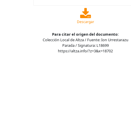
Descargar
Para citar el origen del documento:
Colección Local de Altza / Fuente: Ion Urrestarazu
Parada / Signatura: L18699
https://altza.info/?z=3&x=18702