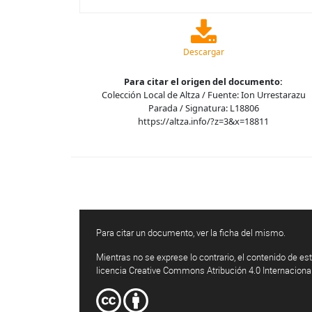
Descargar
Para citar el origen del documento:
Colección Local de Altza / Fuente: Ion Urrestarazu
Parada / Signatura: L18806
https://altza.info/?z=3&x=18811
Para citar un documento, ver la ficha del mismo.
Mientras no se exprese lo contrario, el contenido de est
licencia Creative Commons Atribución 4.0 Internaciona