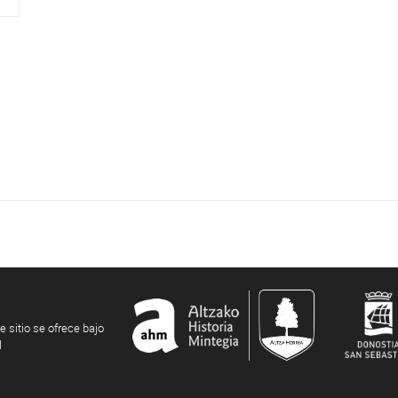
e sitio se ofrece bajo
l