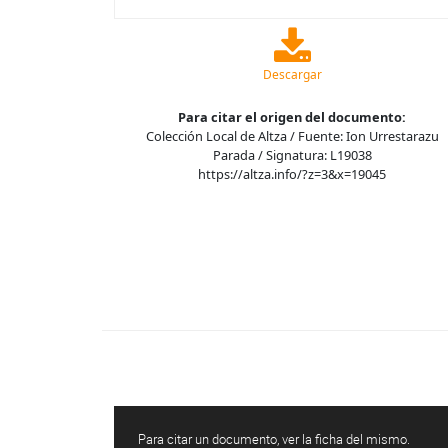
Descargar
Para citar el origen del documento:
Colección Local de Altza / Fuente: Ion Urrestarazu
Parada / Signatura: L19038
https://altza.info/?z=3&x=19045
Para citar un documento, ver la ficha del mismo.