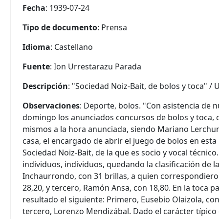
Fecha
: 1939-07-24
Tipo de documento
: Prensa
Idioma
: Castellano
Fuente
: Ion Urrestarazu Parada
Descripción
: "Sociedad Noiz-Bait, de bolos y toca" / 
Observaciones
: Deporte, bolos. "Con asistencia de 
domingo los anunciados concursos de bolos y toca, c
mismos a la hora anunciada, siendo Mariano Lerch
casa, el encargado de abrir el juego de bolos en est
Sociedad Noiz-Bait, de la que es socio y vocal técnico
individuos, individuos, quedando la clasificación de l
Inchaurrondo, con 31 brillas, a quien correspondier
28,20, y tercero, Ramón Ansa, con 18,80. En la toca p
resultado el siguiente: Primero, Eusebio Olaizola, co
tercero, Lorenzo Mendizábal. Dado el carácter típic