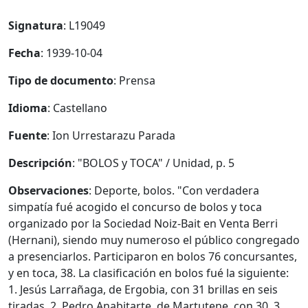
Signatura
: L19049
Fecha
: 1939-10-04
Tipo de documento
: Prensa
Idioma
: Castellano
Fuente
: Ion Urrestarazu Parada
Descripción
: "BOLOS y TOCA" / Unidad, p. 5
Observaciones
: Deporte, bolos. "Con verdadera
simpatía fué acogido el concurso de bolos y toca
organizado por la Sociedad Noiz-Bait en Venta Berri
(Hernani), siendo muy numeroso el público congregado
a presenciarlos. Participaron en bolos 76 concursantes,
y en toca, 38. La clasificación en bolos fué la siguiente:
1. Jesús Larrañaga, de Ergobia, con 31 brillas en seis
tiradas. 2. Pedro Anabitarte, de Martutene, con 30. 3.