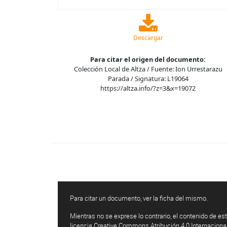
Descargar
Para citar el origen del documento:
Colección Local de Altza / Fuente: Ion Urrestarazu
Parada / Signatura: L19064
https://altza.info/?z=3&x=19072
Para citar un documento, ver la ficha del mismo.
Mientras no se exprese lo contrario, el contenido de est
licencia Creative Commons Atribución 4.0 Internaciona