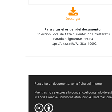
Descargar
Para citar el origen del documento:
Colección Local de Altza / Fuente: Ion Urrestarazu
Parada / Signatura: L19084
https://altza.info/?z=3&x=19092
Para citar un documento, ver la ficha del mismo.
Mientras no se exprese lo contrario, el contenido de est
licencia Creative Commons Atribución 4.0 Internaciona