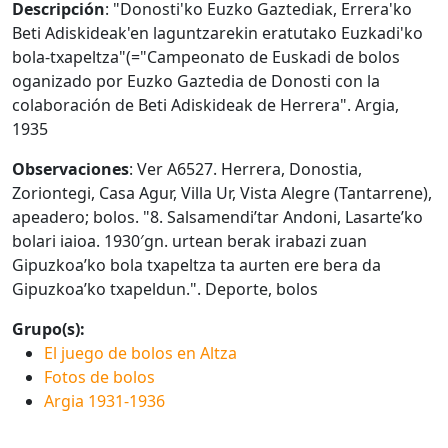
Descripción
: "Donosti'ko Euzko Gaztediak, Errera'ko
Beti Adiskideak'en laguntzarekin eratutako Euzkadi'ko
bola-txapeltza"(="Campeonato de Euskadi de bolos
oganizado por Euzko Gaztedia de Donosti con la
colaboración de Beti Adiskideak de Herrera". Argia,
1935
Observaciones
: Ver A6527. Herrera, Donostia,
Zoriontegi, Casa Agur, Villa Ur, Vista Alegre (Tantarrene),
apeadero; bolos. "8. Salsamendi’tar Andoni, Lasarte’ko
bolari iaioa. 1930′gn. urtean berak irabazi zuan
Gipuzkoa’ko bola txapeltza ta aurten ere bera da
Gipuzkoa’ko txapeldun.". Deporte, bolos
Grupo(s):
El juego de bolos en Altza
Fotos de bolos
Argia 1931-1936