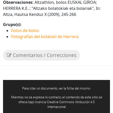
Observaciones
: Altzathlon, bolos EUSKAL GIROA;
HERRERA K.E..: "Altzako bolatokiak eta bolariak", In:
Altza, Hautsa Kenduz X (2009), 245-266
Grupo(s):
Fotos de bolos
Fotografías del bolatoki de Herrera
Comentarios / Correcciones
Para citar un documento, ver la ficha del mismo.
Mientras no se exprese lo contrario, el contenido de este sitio se
ofrece bajo licencia Creative Commons Atribución 4.0
Internacional