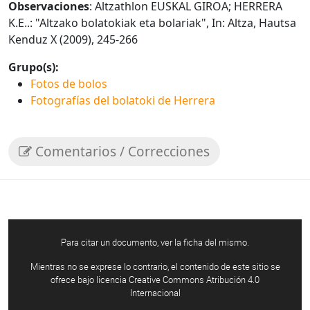
Observaciones
: Altzathlon EUSKAL GIROA; HERRERA
K.E..: "Altzako bolatokiak eta bolariak", In: Altza, Hautsa
Kenduz X (2009), 245-266
Grupo(s):
Fotos de bolos
Fotografías del bolatoki de Herrera
Comentarios / Correcciones
Para citar un documento, ver la ficha del mismo.
Mientras no se exprese lo contrario, el contenido de este sitio se
ofrece bajo licencia Creative Commons Atribución 4.0
Internacional