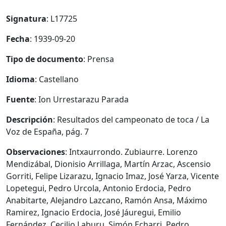
Signatura
: L17725
Fecha
: 1939-09-20
Tipo de documento
: Prensa
Idioma
: Castellano
Fuente
: Ion Urrestarazu Parada
Descripción
: Resultados del campeonato de toca / La
Voz de España, pág. 7
Observaciones
: Intxaurrondo. Zubiaurre. Lorenzo
Mendizábal, Dionisio Arrillaga, Martín Arzac, Ascensio
Gorriti, Felipe Lizarazu, Ignacio Imaz, José Yarza, Vicente
Lopetegui, Pedro Urcola, Antonio Erdocia, Pedro
Anabitarte, Alejandro Lazcano, Ramón Ansa, Máximo
Ramirez, Ignacio Erdocia, José Jáuregui, Emilio
Fernández, Cecilio Laburu, Simón Echarri, Pedro