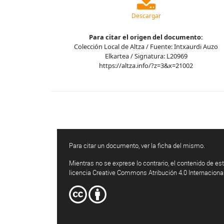
Descargar
Para citar el origen del documento:
Colección Local de Altza / Fuente: Intxaurdi Auzo
Elkartea / Signatura: L20969
https://altza.info/?z=3&x=21002
Para citar un documento, ver la ficha del mismo.
Mientras no se exprese lo contrario, el contenido de est
licencia Creative Commons Atribución 4.0 Internaciona