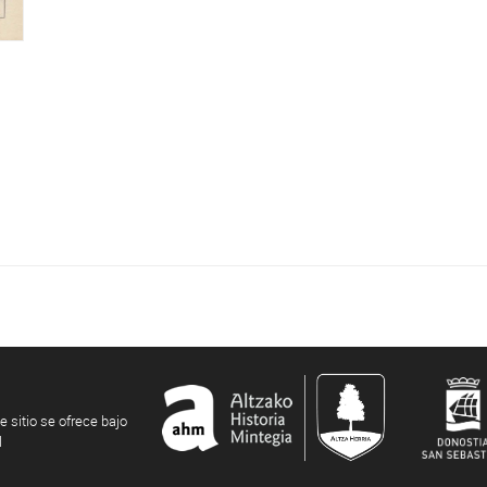
e sitio se ofrece bajo
l