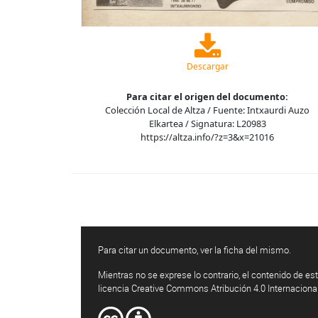
Descargar
Para citar el origen del documento:
Colección Local de Altza / Fuente: Intxaurdi Auzo
Elkartea / Signatura: L20983
https://altza.info/?z=3&x=21016
Para citar un documento, ver la ficha del mismo.
Mientras no se exprese lo contrario, el contenido de est
licencia Creative Commons Atribución 4.0 Internaciona