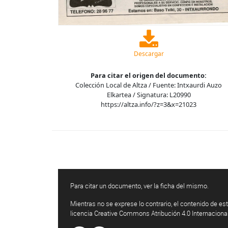
Descargar
Para citar el origen del documento:
Colección Local de Altza / Fuente: Intxaurdi Auzo
Elkartea / Signatura: L20990
https://altza.info/?z=3&x=21023
Para citar un documento, ver la ficha del mismo.
Mientras no se exprese lo contrario, el contenido de est
licencia Creative Commons Atribución 4.0 Internaciona