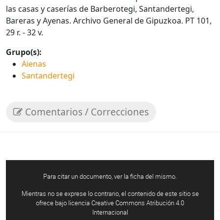
las casas y caserías de Barberotegi, Santandertegi,
Bareras y Ayenas. Archivo General de Gipuzkoa. PT 101,
29 r. - 32 v.
Grupo(s):
Aienas
Santandertegi
Comentarios / Correcciones
Para citar un documento, ver la ficha del mismo.
Mientras no se exprese lo contrario, el contenido de este sitio se
ofrece bajo licencia Creative Commons Atribución 4.0
Internacional