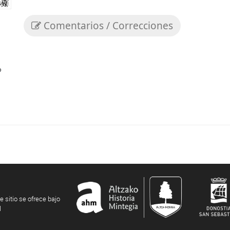
Comentarios / Correcciones
o
e sitio se ofrece bajo
l