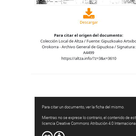
Descargar
Para citar el origen del documento:
Colección Local de Altza / Fuente: Gipuzkoako Artxib
Orokorra - Archivo General de Gipuzkoa / Signatura:
A4499
https://altza.info/?z=3&x=3610
Para citar un documento, ver la ficha del mismo.
Mientras no se exprese lo contrario, el contenido de est
licencia Creative Commons Atribución 4.0 Internaciona