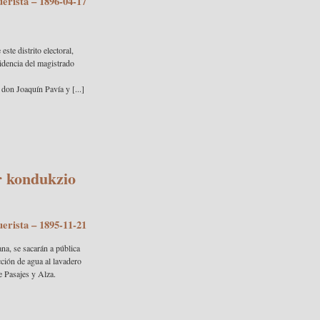
uerista
– 1896-04-17
este distrito electoral,
sidencia del magistrado
don Joaquín Pavía y [...]
r kondukzio
uerista
– 1895-11-21
na, se sacarán a pública
cción de agua al lavadero
 Pasajes y Alza.