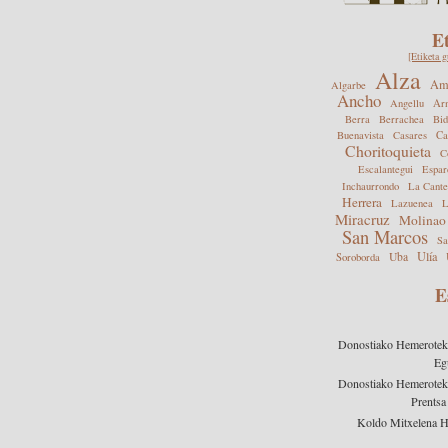
E
[Etiketa g
Alza
Ame
Algarbe
Ancho
Angellu
Arn
Berra
Berrachea
Bid
Buenavista
Casares
Ca
Choritoquieta
C
Escalantegui
Espar
Inchaurrondo
La Cante
Herrera
Lazuenea
L
Miracruz
Molinao
San Marcos
Sa
Ulía
Uba
Soroborda
E
Donostiako Hemeroteka 
Eg
Donostiako Hemeroteka 
Prentsa
Koldo Mitxelena 