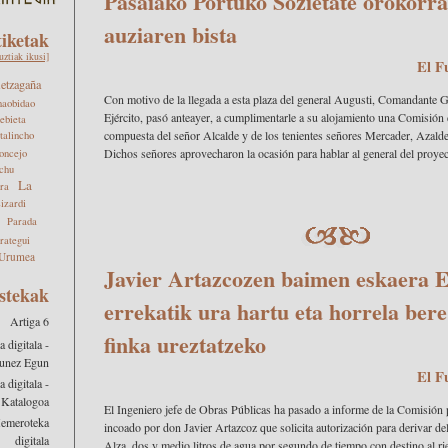
Pasaiako Portuko Sozietate orokorr
auziaren bista
tiketak
uztiak ikusi]
El F
tzagaña
Con motivo de la llegada a esta plaza del general Augusti, Comandante G
aobidao
Ejército, pasó anteayer, a cumplimentarle a su alojamiento una Comisión
ebieta
compuesta del señor Alcalde y de los tenientes señores Mercader, Azalde
talincho
Dichos señores aprovecharon la ocasión para hablar al general del proyecto
oncejo
chu
La
ra
izardi
Parada
rategui
Urumea
Javier Artazcozen baimen eskaera 
stekak
errekatik ura hartu eta horrela ber
Artiga 6
finka ureztatzeko
digitala -
unez Egun
El F
digitala -
 Katalogoa
El Ingeniero jefe de Obras Públicas ha pasado a informe de la Comisión p
Hemeroteka
incoado por don Javier Artazcoz que solicita autorización para derivar de
digitala
Alza, dos y medio litros de agua por segundo de tiempo con destino al ri