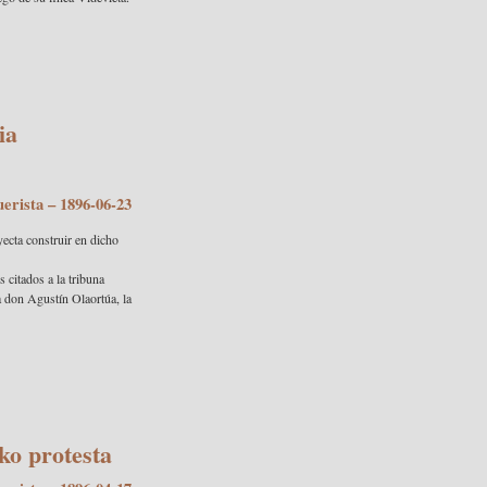
ia
uerista
– 1896-06-23
yecta construir en dicho
 citados a la tribuna
a don Agustín Olaortúa, la
ko protesta