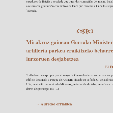
cazadores de Estella y se añade que otras dos compañías del mismo batal
a reforzar la guarnición con motivo de tener que marchar a Cuba los regim
Valencia.
Mirakruz gainean Gerrako Minister
artilleria parkea eraikitzeko beharr
lurzoruen desjabetzea
El F
Tratándose de expropiar por el rango de Guerra los terrenos necesarios p
edificio destinado a Parque de Artillería situado en la falda O. de la divi
Ulía, en el sitio denominado Miracruz, jurisdicción de Alza, entre la carre
detrás del portazgo, los [...]
« Aurreko orrialdea