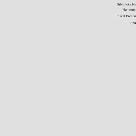
Biblioteka Na
Hemerotek
Euskal Prents
Gipu