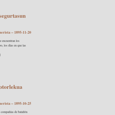
segurtasun
uerista
– 1895-11-20
e encuentran los
o, los días en que las
]
otorlekua
uerista
– 1895-10-25
s compañías de batallón