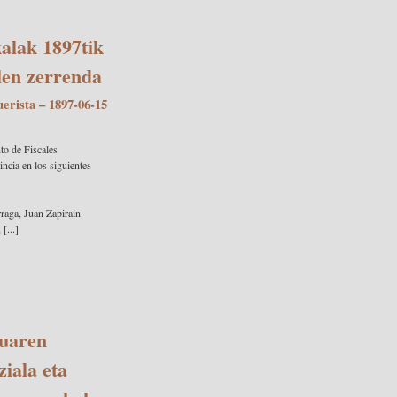
alak 1897tik
len zerrenda
uerista
– 1897-06-15
to de Fiscales
ncia en los siguientes
raga, Juan Zapirain
[...]
muaren
iala eta