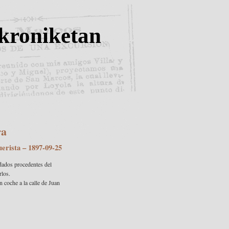
kroniketan
ra
uerista
– 1897-09-25
ldados procedentes del
rlos.
 coche a la calle de Juan