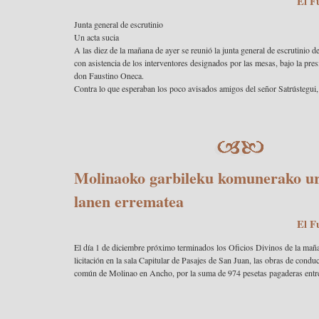
El F
Junta general de escrutinio
Un acta sucia
A las diez de la mañana de ayer se reunió la junta general de escrutinio de 
con asistencia de los interventores designados por las mesas, bajo la pre
don Faustino Oneca.
Contra lo que esperaban los poco avisados amigos del señor Satrústegui, 
Molinaoko garbileku komunerako u
lanen errematea
El F
El día 1 de diciembre próximo terminados los Oficios Divinos de la maña
licitación en la sala Capitular de Pasajes de San Juan, las obras de condu
común de Molinao en Ancho, por la suma de 974 pesetas pagaderas entre