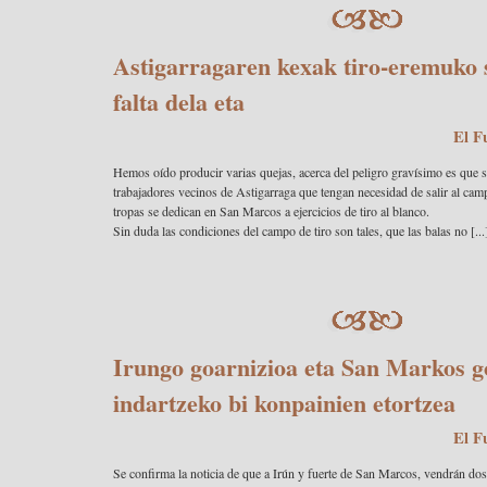
Astigarragaren kexak tiro-eremuko 
falta dela eta
El F
Hemos oído producir varias quejas, acerca del peligro gravísimo es que s
trabajadores vecinos de Astigarraga que tengan necesidad de salir al camp
tropas se dedican en San Marcos a ejercicios de tiro al blanco.
Sin duda las condiciones del campo de tiro son tales, que las balas no [...
Irungo goarnizioa eta San Markos g
indartzeko bi konpainien etortzea
El F
Se confirma la noticia de que a Irún y fuerte de San Marcos, vendrán do