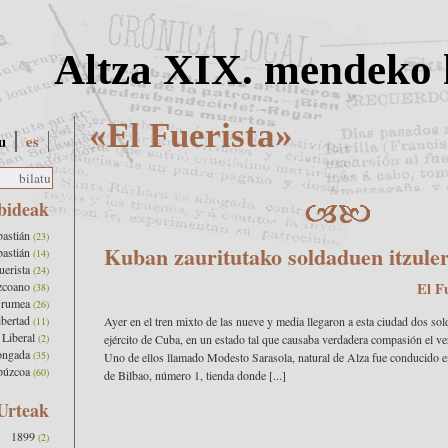
Altza XIX. mendeko 
«El Fuerista»
u
es
bideak
bastián
(23)
Kuban zauritutako soldaduen itzule
bastián
(14)
uerista
(24)
zcoano
El F
(38)
Urumea
(26)
ibertad
Ayer en el tren mixto de las nueve y media llegaron a esta ciudad dos so
(11)
Liberal
(2)
ejército de Cuba, en un estado tal que causaba verdadera compasión el ve
ongada
(35)
Uno de ellos llamado Modesto Sarasola, natural de Alza fue conducido en
púzcoa
(60)
de Bilbao, número 1, tienda donde [...]
Urteak
1899
(2)