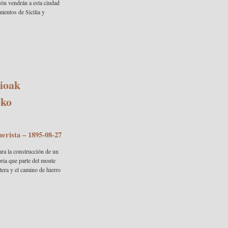
lón vendrán a esta ciudad
ientos de Sicilia y
ioak
eko
uerista
– 1895-08-27
ara la construcción de un
soria que parte del monte
tera y el camino de hierro