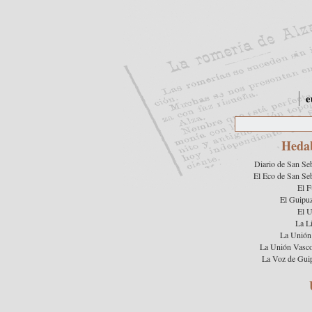
e
Heda
Diario de San Se
El Eco de San Se
El F
El Guipu
El 
La L
La Unión 
La Unión Vasc
La Voz de Gui