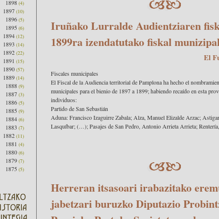
1898
(4)
1897
(10)
1896
(5)
Iruñako Lurralde Audientziaren fisk
1895
(6)
1894
(12)
1899ra izendatutako fiskal munizipa
1893
(14)
1892
(22)
El F
1891
(15)
1890
(57)
Fiscales municipales
1889
(14)
El Fiscal de la Audiencia territorial de Pamplona ha hecho el nombramien
1888
(9)
municipales para el bienio de 1897 a 1899; habiendo recaído en esta provi
1887
(3)
individuos:
1886
(5)
Partido de San Sebastián
1885
(9)
Aduna: Francisco Izaguirre Zabala; Alza, Manuel Elizalde Arzac; Astigar
1884
(6)
Lasquíbar; (…); Pasajes de San Pedro, Antonio Arrieta Arrieta; Rentería, 
1883
(7)
1882
(11)
1881
(4)
1880
(6)
1879
(7)
1875
(5)
Herreran itsasoari irabazitako ere
jabetzari buruzko Diputazio Probintz