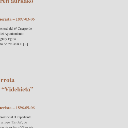
aren aurkako
uerista
– 1897-03-06
eneral del 6º Cuerpo de
 del Ayuntamiento
gui y Eguía.
 de trasladar el [...]
Errota
e “Videbieta”
uerista
– 1896-09-06
rovincial el expediente
l arroyo “Errota”, de
ego de su finca Videvieta.