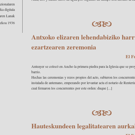
zionalaren
a digitala
aren Lanak
zkoa 1936
Antxoko elizaren lehendabiziko harr
ezartzearen zeremonia
El F
Anteayer se colocó en Ancho la primera piedra para la Iglesia que se pro
barrio.
Hechas las ceremonias y rezos propios del acto, subieron los concurrentes
instalada de antemano, empezando por levantar acta el notario de Renterí
cual firmaron los concurrentes por este orden: duque [...]
Hauteskundeen legalitatearen aurka