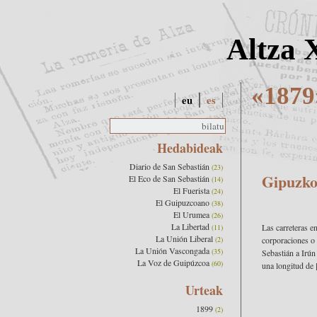
Altza 
«1879
eu
es
Hedabideak
Diario de San Sebastián
(23)
Gipuzko
El Eco de San Sebastián
(14)
El Fuerista
(24)
El Guipuzcoano
(38)
El Urumea
(26)
La Libertad
Las carreteras e
(11)
La Unión Liberal
(2)
corporaciones o 
La Unión Vascongada
(35)
Sebastián a Irún
La Voz de Guipúzcoa
(60)
una longitud de [
Urteak
1899
(2)