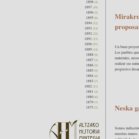
1898
(4)
1897
(10)
1896
(5)
Mirakru
1895
(6)
1894
(12)
propos
1893
(14)
1892
(22)
1891
(15)
1890
(57)
Un buen proyect
1889
(14)
Los pueblos que
1888
(9)
materiales, nece
1887
(3)
realizar sus nat
1886
(5)
progresivo desarr
1885
(9)
1884
(6)
1883
(7)
1882
(11)
1881
(4)
1880
(6)
1879
(7)
Neska g
1875
(5)
Somos indiscreto
nuestras manos. S