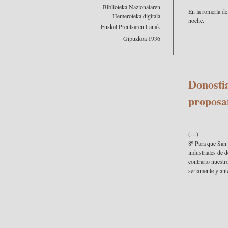
Biblioteka Nazionalaren
En la romería de
Hemeroteka digitala
noche.
Euskal Prentsaren Lanak
Gipuzkoa 1936
Donosti
propos
(…)
8º Para que San 
industriales de 
contrario nuestr
seriamente y ante