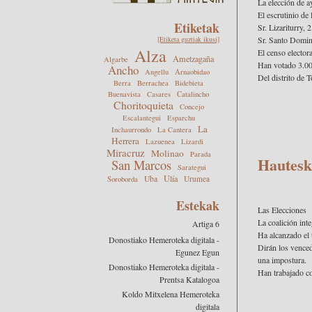
La elección de a
El escrutinio de 
Etiketak
Sr. Lizariturry, 
[Etiketa guztiak ikusi]
Sr. Santo Domin
Alza
El censo electora
Ametzagaña
Algarbe
Han votado 3.00
Ancho
Angellu
Arnaobidao
Del distrito de T
Berra
Berrachea
Bidebieta
Buenavista
Casares
Catalincho
Choritoquieta
Concejo
Escalantegui
Esparchu
La
Inchaurrondo
La Cantera
Herrera
Lazuenea
Lizardi
Miracruz
Molinao
Parada
Hautesk
San Marcos
Sarategui
Ulía
Uba
Urumea
Soroborda
Estekak
Las Elecciones
La coalición int
Artiga 6
Ha alcanzado el 
Donostiako Hemeroteka digitala -
Dirán los venced
Egunez Egun
una impostura.
Donostiako Hemeroteka digitala -
Han trabajado co
Prentsa Katalogoa
Koldo Mitxelena Hemeroteka
digitala