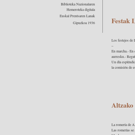
Biblioteka Nazionalaren
Hemeroteka digitala
Euskal Prentsaren Lanak
Festak 
Gipuzkoa 1936
Los festejos de 
–
En marcha.- En e
aurresku.- Regata
Un día espléndido
la comisión de e
Altzako
La romería de A
Las romerías se 