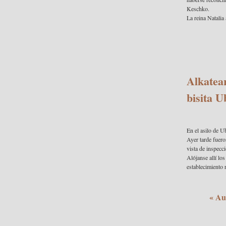
Keschko.
La reina Natalia
Alkatea
bisita U
En el asilo de U
Ayer tarde fuero
vista de inspecci
Alójanse allí lo
establecimiento r
« Au