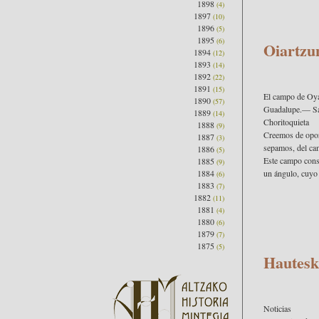
1898
(4)
1897
(10)
1896
(5)
1895
(6)
Oiartzu
1894
(12)
1893
(14)
1892
(22)
1891
(15)
El campo de Oy
1890
(57)
Guadalupe.— Sa
1889
(14)
Choritoquieta
1888
(9)
Creemos de oport
1887
(3)
sepamos, del cam
1886
(5)
Este campo const
1885
(9)
1884
un ángulo, cuyo 
(6)
1883
(7)
1882
(11)
1881
(4)
1880
(6)
1879
(7)
1875
(5)
Hautesk
Noticias