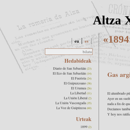
Altza 
«1894
eu
es
Hedabideak
Diario de San Sebastián
(23)
Gas argi
El Eco de San Sebastián
(14)
El Fuerista
(24)
El Guipuzcoano
(38)
El Urumea
(26)
La Libertad
El alumbrado pú
(11)
La Unión Liberal
(2)
Ayer en un suelt
La Unión Vascongada
(35)
nada a fin de qu
La Voz de Guipúzcoa
(60)
Decíamos tambié
Y hoy nos ratifi
Urteak
1899
(2)