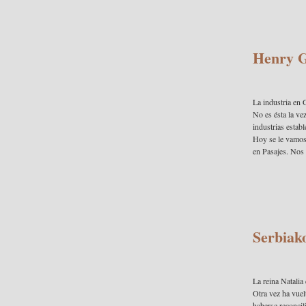
Henry G
La industria en
No es ésta la v
industrias estab
Hoy se le vamos 
en Pasajes. Nos r
Serbiako
La reina Natalia
Otra vez ha vuel
haberse reconci