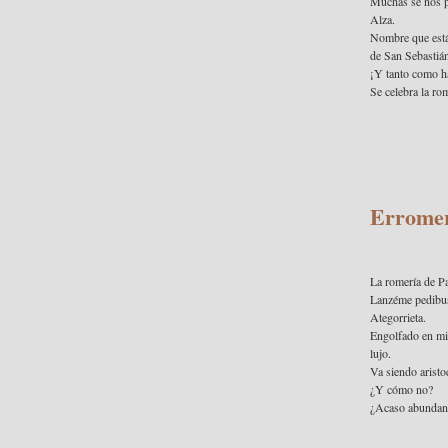
Muchas se nos pr
Alza.
Nombre que está 
de San Sebastián
¡Y tanto como ha
Se celebra la rom
Erromer
La romería de P
Lanzéme pedibus 
Ategorrieta.
Engolfado en mis
lujo.
Va siendo aristoc
¿Y cómo no?
¿Acaso abundan lo