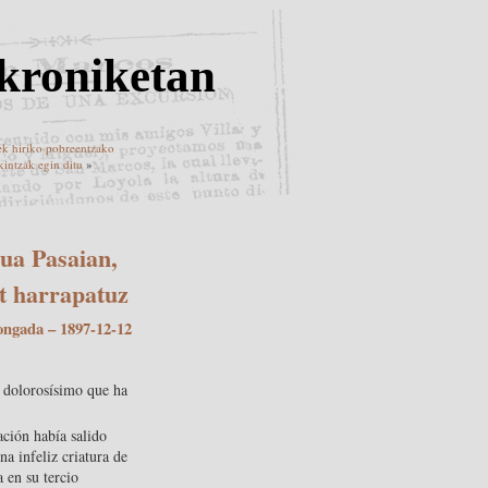
kroniketan
k hiriko pobreentzako
kintzak egin ditu
»
pua Pasaian,
at harrapatuz
ongada
– 1897-12-12
o dolorosísimo que ha
ación había salido
na infeliz criatura de
 en su tercio