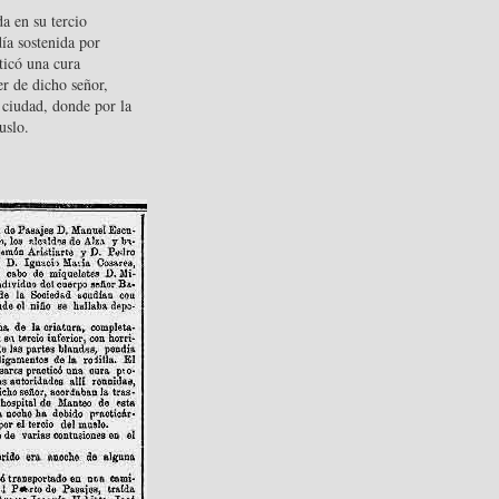
a en su tercio
día sostenida por
cticó una cura
er de dicho señor,
a ciudad, donde por la
uslo.