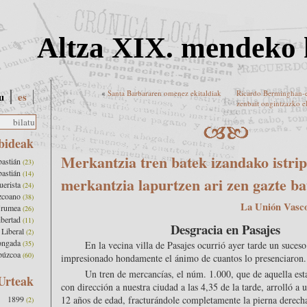
Altza XIX. mendeko 
«
Santa Barbararen omenez ekitaldiak
Ricardo Berminghan-e
u
es
zenbait ongintzazko e
bideak
Merkantzia tren batek izandako istri
bastián
(23)
bastián
(14)
merkantzia lapurtzen ari zen gazte b
uerista
(24)
zcoano
(38)
La Unión Vasc
Urumea
(26)
ibertad
(11)
Desgracia en Pasajes
Liberal
(2)
ongada
(35)
En la vecina villa de Pasajes ocurrió ayer tarde un suces
púzcoa
(60)
impresionado hondamente el ánimo de cuantos lo presenciaron.
Un tren de mercancías, el núm. 1.000, que de aquella est
Urteak
con dirección a nuestra ciudad a las 4,35 de la tarde, arrolló a u
1899
12 años de edad, fracturándole completamente la pierna derecha
(2)