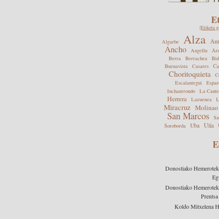
E
[Etiketa g
Alza
Ame
Algarbe
Ancho
Angellu
Arn
Berra
Berrachea
Bid
Buenavista
Casares
Ca
Choritoquieta
C
Escalantegui
Espar
Inchaurrondo
La Cante
Herrera
Lazuenea
L
Miracruz
Molinao
San Marcos
Sa
Ulía
Uba
Soroborda
E
Donostiako Hemeroteka 
Eg
Donostiako Hemeroteka 
Prentsa
Koldo Mitxelena 