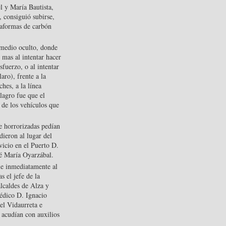
 y María Bautista,
, consiguió subirse,
ataformas de carbón
 medio oculto, donde
 mas al intentar hacer
fuerzo, o al intentar
aro), frente a la
ches, a la línea
lagro fue que el
de los vehículos que
e horrorizadas pedían
dieron al lugar del
vicio en el Puerto D.
sé María Oyarzábal.
le inmediatamente al
s el jefe de la
alcaldes de Alza y
édico D. Ignacio
el Vidaurreta e
 acudían con auxilios