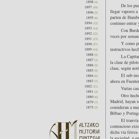
1898
(4)
De los pu
1897
(10)
llegar vapores a
1896
(5)
parten de Hambu
1895
(6)
1894
continuo entrar y
(12)
1893
(14)
Con Burde
1892
(22)
veces por semana
1891
(15)
Y como pru
1890
(57)
instructivos hec
1889
(14)
1888
(9)
La Capitan
1887
(3)
la clase de pilot
1886
(5)
clase, según not
1885
(9)
El sub-ins
1884
(6)
1883
ahora en Fuenter
(7)
1882
(11)
Varias cas
1881
(4)
Otro hecho
1880
(6)
Madrid, hayan re
1879
(7)
consideran a nue
1875
(5)
Bilbao y Portuga
El tranvía
contencioso exis
dicha vía férrea
la sociedad, a q