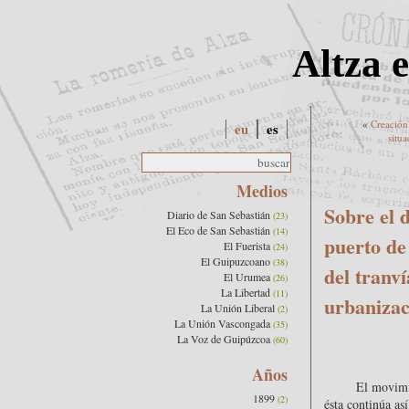
Altza 
«
Creación
eu
es
situa
Medios
Sobre el 
Diario de San Sebastián
(23)
El Eco de San Sebastián
(14)
puerto de
El Fuerista
(24)
El Guipuzcoano
(38)
del tranv
El Urumea
(26)
La Libertad
(11)
urbanizac
La Unión Liberal
(2)
La Unión Vascongada
(35)
La Voz de Guipúzcoa
(60)
Años
El movimie
1899
(2)
ésta continúa as