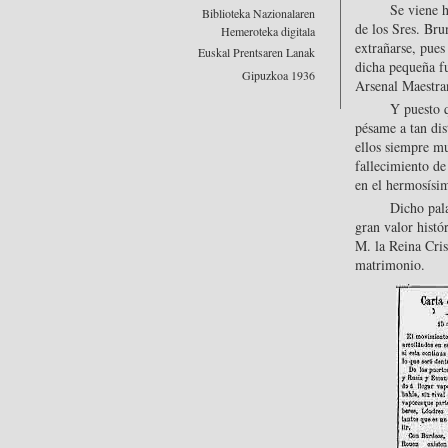
Se viene h
Biblioteka Nazionalaren
de los Sres. Bru
Hemeroteka digitala
extrañarse, pues
Euskal Prentsaren Lanak
dicha pequeña fu
Gipuzkoa 1936
Arsenal Maestran
Y puesto q
pésame a tan dis
ellos siempre m
fallecimiento de
en el hermosísi
Dicho pal
gran valor histó
M. la Reina Cri
matrimonio.