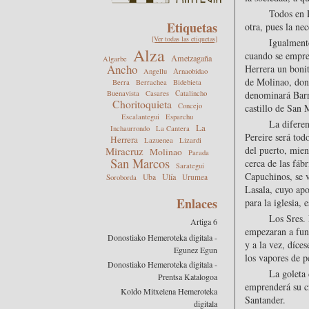
Todos en P
Etiquetas
otra, pues la ne
[Ver todas las etiquetas]
Igualmente
Alza
cuando se empren
Ametzagaña
Algarbe
Ancho
Herrera un bonit
Angellu
Arnaobidao
de Molinao, dond
Berra
Berrachea
Bidebieta
Buenavista
Casares
Catalincho
denominará Barri
Choritoquieta
Concejo
castillo de San 
Escalantegui
Esparchu
La diferen
La
Inchaurrondo
La Cantera
Pereire será tod
Herrera
Lazuenea
Lizardi
del puerto, mien
Miracruz
Molinao
Parada
San Marcos
cerca de las fáb
Sarategui
Capuchinos, se v
Ulía
Uba
Urumea
Soroborda
Lasala, cuyo apo
Enlaces
para la iglesia,
Los Sres. 
Artiga 6
empezaran a func
Donostiako Hemeroteka digitala -
y a la vez, díce
Egunez Egun
los vapores de p
Donostiako Hemeroteka digitala -
La goleta
Prentsa Katalogoa
emprenderá su c
Koldo Mitxelena Hemeroteka
Santander.
digitala