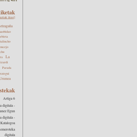
tiketak
uztiak ikusi]
tzagaña
aobidao
ebieta
talincho
oncejo
chu
La
ra
izardi
Parada
rategui
Urumea
stekak
Artiga 6
digitala -
unez Egun
digitala -
 Katalogoa
Hemeroteka
digitala