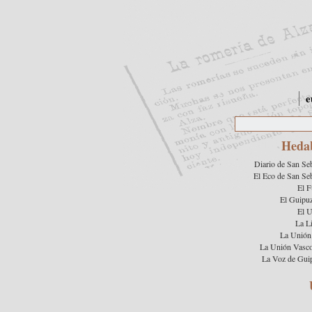
e
Heda
Diario de San Se
El Eco de San Se
El F
El Guipu
El 
La L
La Unión 
La Unión Vasc
La Voz de Gui