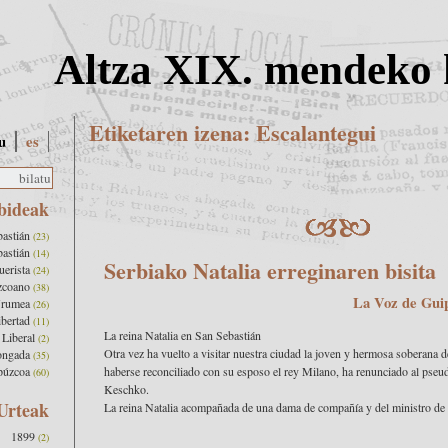
Altza XIX. mendeko 
Etiketaren izena: Escalantegui
u
es
bideak
bastián
(23)
bastián
(14)
Serbiako Natalia erreginaren bisita
uerista
(24)
zcoano
(38)
La Voz de Gui
Urumea
(26)
ibertad
(11)
La reina Natalia en San Sebastián
Liberal
(2)
Otra vez ha vuelto a visitar nuestra ciudad la joven y hermosa soberana d
ongada
(35)
púzcoa
haberse reconciliado con su esposo el rey Milano, ha renunciado al pse
(60)
Keschko.
Urteak
La reina Natalia acompañada de una dama de compañía y del ministro de Se
1899
(2)