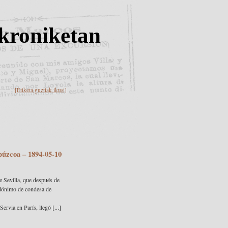
kroniketan
[Etiketa guztiak ikusi]
púzcoa
– 1894-05-10
e Sevilla, que después de
udónimo de condesa de
rvia en París, llegó [...]