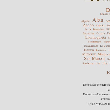
E
[Etiketa g
Alza
Ame
Algarbe
Ancho
Angellu
Arn
Berra
Berrachea
Bid
Buenavista
Casares
Ca
Choritoquieta
C
Escalantegui
Espar
Inchaurrondo
La Cante
Herrera
Lazuenea
L
Miracruz
Molinao
San Marcos
Sa
Ulía
Uba
Soroborda
E
Donostiako Hemeroteka 
Eg
Donostiako Hemeroteka 
Prentsa
Koldo Mitxelena 