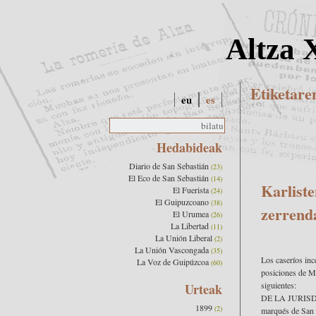
Altza 
Etiketare
eu
es
Hedabideak
Diario de San Sebastián
(23)
El Eco de San Sebastián
(14)
Karlist
El Fuerista
(24)
El Guipuzcoano
(38)
zerrend
El Urumea
(26)
La Libertad
(11)
La Unión Liberal
(2)
La Unión Vascongada
(35)
Los caseríos ince
La Voz de Guipúzcoa
(60)
posiciones de M
siguientes:
Urteak
DE LA JURISDIC
1899
(2)
marqués de San M