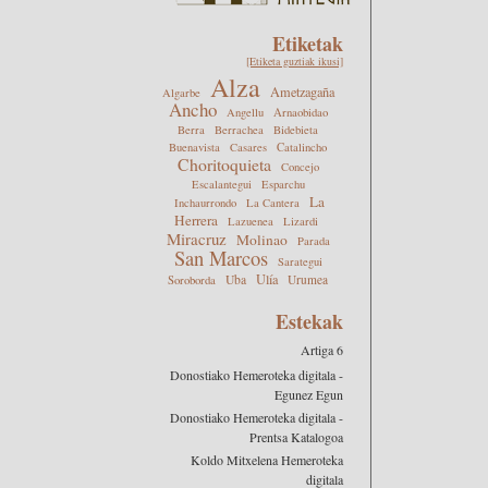
Etiketak
[Etiketa guztiak ikusi]
Alza
Ametzagaña
Algarbe
Ancho
Angellu
Arnaobidao
Berra
Berrachea
Bidebieta
Buenavista
Casares
Catalincho
Choritoquieta
Concejo
Escalantegui
Esparchu
La
Inchaurrondo
La Cantera
Herrera
Lazuenea
Lizardi
Miracruz
Molinao
Parada
San Marcos
Sarategui
Ulía
Uba
Urumea
Soroborda
Estekak
Artiga 6
Donostiako Hemeroteka digitala -
Egunez Egun
Donostiako Hemeroteka digitala -
Prentsa Katalogoa
Koldo Mitxelena Hemeroteka
digitala