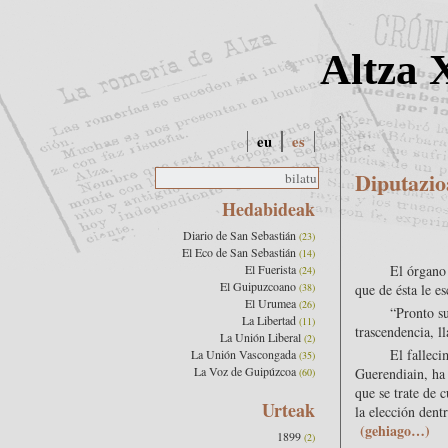
Altza 
eu
es
Diputazio
Hedabideak
Diario de San Sebastián
(23)
El Eco de San Sebastián
(14)
El Fuerista
El órgano
(24)
El Guipuzcoano
(38)
que de ésta le e
El Urumea
(26)
“Pronto su
La Libertad
(11)
trascendencia, l
La Unión Liberal
(2)
El falleci
La Unión Vascongada
(35)
La Voz de Guipúzcoa
Guerendiain, ha
(60)
que se trate de 
Urteak
la elección dentr
(gehiago…)
1899
(2)