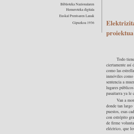
Biblioteka Nazionalaren
Hemeroteka digitala
Euskal Prentsaren Lanak
Elektrizi
Gipuzkoa 1936
proiektua
Todo tiene
ciertamente así d
como las estrell
inmóviles como e
sentencia a muer
lugares público
pasaitarra ya le
Van a mori
donde tan largo
puestos, esas ca
con estrépito gr
de firme volunta
eléctrico, que l