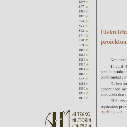
1898
(4)
1897
(10)
1896
(5)
1895
(6)
1894
(12)
1893
(14)
Elektrizi
1892
(22)
1891
(15)
proiektua
1890
(57)
1889
(14)
1888
(9)
1887
(3)
1886
Noticias d
(5)
1885
(9)
15 abril 
1884
(6)
para la instalac
1883
(7)
conformidad con
1882
(11)
Dichos tra
1881
(4)
1880
denominado Ardi-
(6)
1879
(7)
contratista don 
1875
(5)
El fluido 
septiembre próx
(gehiago…)