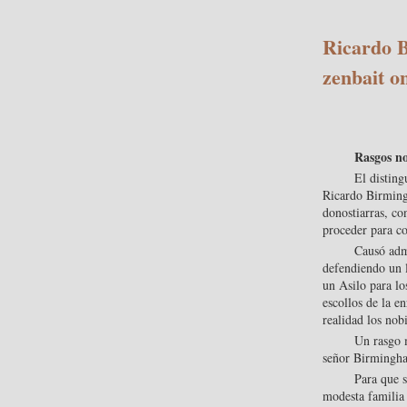
Ricardo B
zenbait o
Rasgos no
El disting
Ricardo Birming
donostiarras, co
proceder para co
Causó admi
defendiendo un l
un Asilo para lo
escollos de la e
realidad los nob
Un rasgo m
señor Birmingh
Para que s
modesta familia