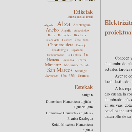
Etiketak
[Etiketa guztiak ikusi]
Elektrizi
Alza
Ametzagaña
Algarbe
Ancho
proiektua
Angellu
Arnaobidao
Berra
Berrachea
Bidebieta
Buenavista
Casares
Catalincho
Choritoquieta
Concejo
Escalantegui
Esparchu
La
Inchaurrondo
La Cantera
Conocen ya
Herrera
Lazuenea
Lizardi
el alumbrado púb
Miracruz
Molinao
Parada
San Marcos
actuales faroles
Sarategui
Ulía
Ayer se c
Uba
Urumea
Soroborda
local destinado 
Estekak
A los repr
dio cuenta la co
Artiga 6
alumbrado más e
Donostiako Hemeroteka digitala -
en sus vías: dot
Egunez Egun
aquellos industr
Donostiako Hemeroteka digitala -
desarrollo de su
Prentsa Katalogoa
Koldo Mitxelena Hemeroteka
digitala