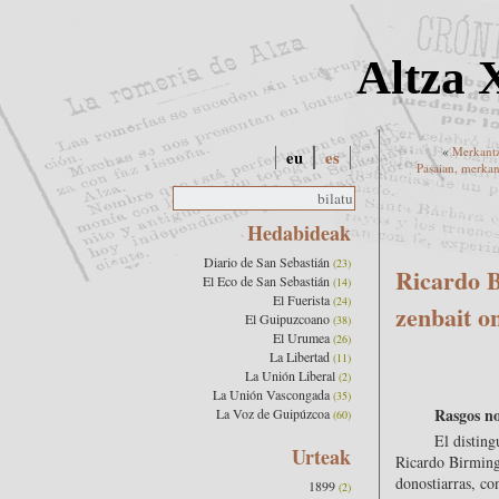
Altza 
«
Merkantz
eu
es
Pasaian, merkant
Hedabideak
Diario de San Sebastián
(23)
Ricardo B
El Eco de San Sebastián
(14)
El Fuerista
(24)
zenbait o
El Guipuzcoano
(38)
El Urumea
(26)
La Libertad
(11)
La Unión Liberal
(2)
La Unión Vascongada
(35)
Rasgos no
La Voz de Guipúzcoa
(60)
El disting
Urteak
Ricardo Birming
donostiarras, co
1899
(2)