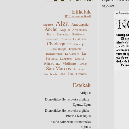
esposos.
Etiketak
[Etiketa guztiak ikusi]
Alza
Ametzagaña
Algarbe
Ancho
Angellu
Arnaobidao
Berra
Berrachea
Bidebieta
Buenavista
Casares
Catalincho
Choritoquieta
Concejo
Escalantegui
Esparchu
La
Inchaurrondo
La Cantera
Herrera
Lazuenea
Lizardi
Miracruz
Molinao
Parada
San Marcos
Sarategui
Ulía
Uba
Urumea
Soroborda
Estekak
Artiga 6
Donostiako Hemeroteka digitala -
Egunez Egun
Donostiako Hemeroteka digitala -
Prentsa Katalogoa
Koldo Mitxelena Hemeroteka
digitala