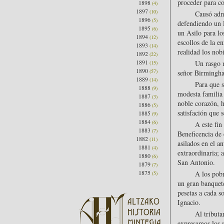
proceder para co
1898
(4)
1897
(10)
Causó admi
1896
(5)
defendiendo un l
1895
(6)
un Asilo para lo
1894
(12)
escollos de la e
1893
(14)
realidad los nob
1892
(22)
1891
Un rasgo m
(15)
1890
(57)
señor Birmingh
1889
(14)
Para que s
1888
(9)
modesta familia
1887
(3)
noble corazón, h
1886
(5)
satisfación que 
1885
(9)
1884
(6)
A este fin
1883
(7)
Beneficencia de 
1882
(11)
asilados en el a
1881
(4)
extraordinaria; 
1880
(6)
San Antonio.
1879
(7)
1875
A los pobr
(5)
un gran banquet
pesetas a cada s
Ignacio.
Al tributa
expresamos los m