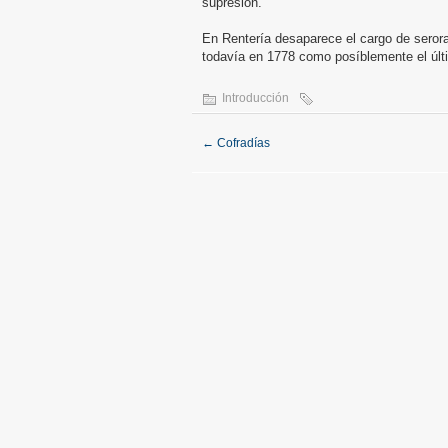
supresión.
En Rentería desaparece el cargo de serora
todavía en 1778 como posíblemente el últ
Introducción
←
Cofradías