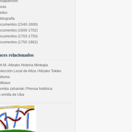
esaparición
bras
eitos
bliografía
ocumentos (1540-1600)
ocumentos (1600-1702)
ocumentos (1703-1750)
ocumentos (1750-1862)
aces relacionados
H.M.-Altzako Historia Mintegia
lección Local de Altza / Altzako Tokiko
ilduma
tibaus
onika zaharrak / Prensa histórica
 ermita de Uba