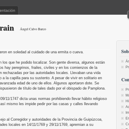
entación
rain
Ángel Calvo Barco
Sob
ieron en soledad al cuidado de una ermita o cueva.
Án
n los que he podido localizar. Son gente diversa, algunos están
Pr
 hay peregrinos, frailes, civiles y en los comienzos de la
n rechazadas por las autoridades locales. Llevaban una vida
a la capilla para su sustento. A pesar de vivir en solitario en
Con
 avanzada edad de uno de ellos. Algunos aportaron dote. Se
ispusieron de título de tales dado por el obispado de Pamplona.
P
M
09/11/1747 dicta unas normas prohibiendo llevar hábito religioso
Hi
y así mismo les impide pedir por las casas y calles llevando
A
I
E
jo al Corregidor y autoridades de la Provincia de Guipúzcoa,
Co
dades locales en 14/11/1769 y 29/11/1769, apremian a su