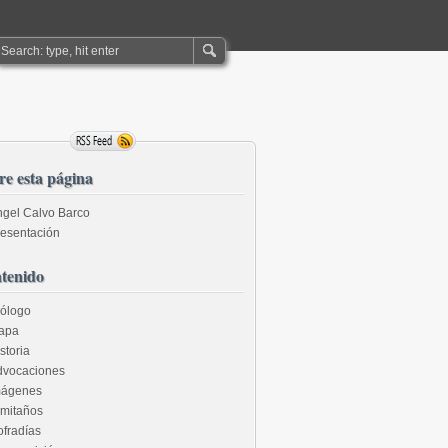
re esta página
gel Calvo Barco
esentación
tenido
rólogo
apa
storia
dvocaciones
mágenes
rmitaños
fradías