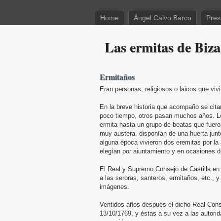
Home
Ángel Calvo Barco
Pres
Las ermitas de Biza
Ermitaños
Eran personas, religiosos o laicos que viv
En la breve historia que acompaño se cita
poco tiempo, otros pasan muchos años. Los
ermita hasta un grupo de beatas que fuero
muy austera, disponían de una huerta junto 
alguna época vivieron dos eremitas por la
elegían por aiuntamiento y en ocasiones d
El Real y Supremo Consejo de Castilla en 
a las seroras, santeros, ermitaños, etc., 
imágenes.
Ventidos años después el dicho Real Conse
13/10/1769, y éstas a su vez a las autori