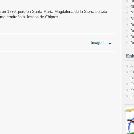
D
O
 en 1770, pero en Santa María Magdalena de la Sierra se cita
Pl
imo ermitaño a Joseph de Chipres.
Bi
D
D
D
Imágenes
→
D
Enl
A.
Co
B
Es
Kr
La